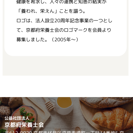
健康を希求し、人々の連携と知恵の結実が
「養われ、栄えん」ことを謳う。
ロゴは、法人設立20周年記念事業の一つとし
て、京都府栄養士会のロゴマークを会員より
募集しました。（2005年～）
公益社団法人
京都府栄養士会
〒612-0029 京都市伏見区深草西浦町一丁目14番地5 京