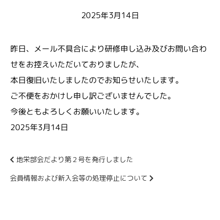
2025年3月14日
無料職業紹介
昨日、メール不具合により研修申し込み及びお問い合わ
会員ログイン
せをお控えいただいておりましたが、
本日復旧いたしましたのでお知らせいたします。
ご不便をおかけし申し訳ございませんでした。
今後ともよろしくお願いいたします。
2025年3月14日
前
後
地栄部会だより第２号を発行しました
の
会員情報および新入会等の処理停止について
記
事
へ
の