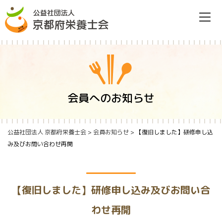
Skip
to
content
栄養士会のご案内
会員へのお知らせ
研修情報
公益社団法人 京都府栄養士会
>
会員お知らせ
>
【復旧しました】研修申し込
み及びお問い合わせ再開
栄養ケア・ステーション
府民の皆様へ
【復旧しました】研修申し込み及びお問い合
わせ再開
入会のご案内