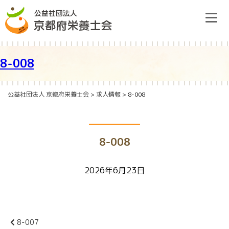
Skip
to
content
8-008
栄養士会のご案内
公益社団法人 京都府栄養士会
>
求人情報
>
8-008
研修情報
8-008
栄養ケア・ステーション
2026年6月23日
府民の皆様へ
前
入会のご案内
後
8-007