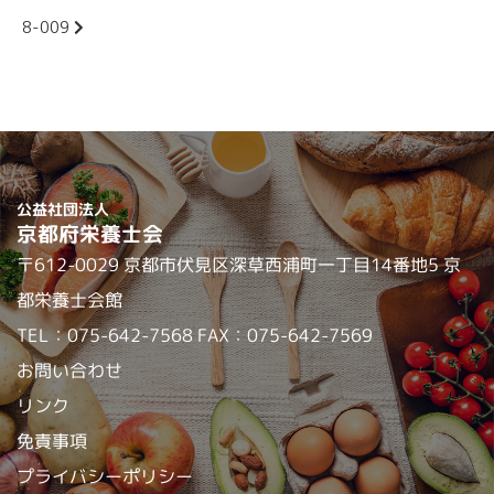
の
8-009
記
無料職業紹介
事
へ
の
会員ログイン
リ
ン
ク
公益社団法人
京都府栄養士会
〒612-0029 京都市伏見区深草西浦町一丁目14番地5 京
都栄養士会館
TEL：075-642-7568 FAX：075-642-7569
お問い合わせ
リンク
免責事項
プライバシーポリシー