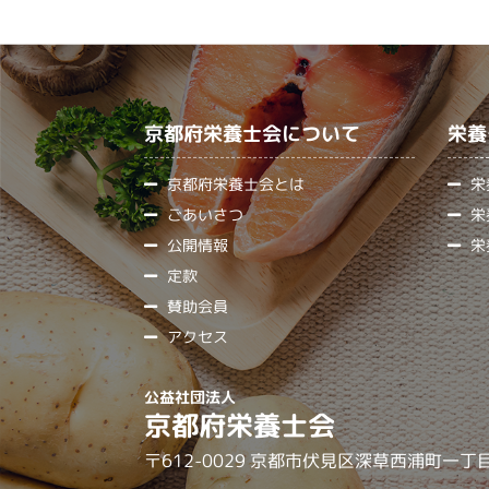
記
事
へ
の
京都府栄養士会について
栄養
リ
京都府栄養士会とは
栄
ン
ごあいさつ
栄
ク
公開情報
栄
定款
賛助会員
アクセス
公益社団法人
京都府栄養士会
〒612-0029 京都市伏見区深草西浦町一丁