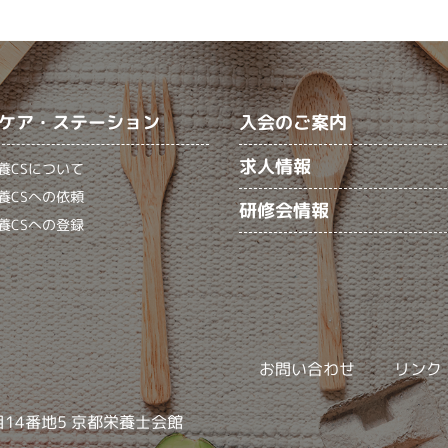
ケア・ステーション
入会のご案内
求人情報
養CSについて
養CSへの依頼
研修会情報
養CSへの登録
お問い合わせ
リンク
目14番地5 京都栄養士会館