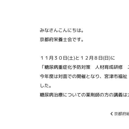
みなさんこんにちは。
京都府栄養士会です。
１１月３０日(土)と１２月８日(日)に
「糖尿病重症化予防対策 人材育成研修 
今年度は対面での開催となり、宮津市福祉
した。
糖尿病治療についての薬剤師の方の講義は
前
京都府
後
の