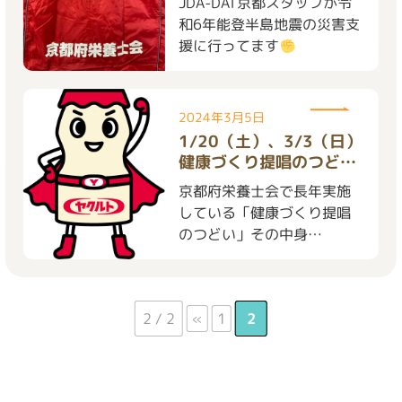
JDA-DAT京都スタッフが令
和6年能登半島地震の災害支
援に行ってます
2024年3月5日
1/20（土）、3/3（日）
健康づくり提唱のつどい
を実施しました
京都府栄養士会で長年実施
している「健康づくり提唱
のつどい」その中身
は・・・
2 / 2
«
1
2