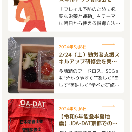
施しました
「フレイル予防のために必
無料職業紹介
要な栄養と運動」をテーマ
に明日から使える指導方法
について学びました！
会員ログイン
2024年3月8日
2/24（土）勤労者支援ス
キルアップ研修会を実施
しました
今話題のフードロス、SDGｓ
を”分かりやすく””楽しく”そ
して”美味しく”学べた研修会
のご紹介♪
2024年3月6日
【令和6年能登半島地
震】JDA-DAT京都での活
動を紹介