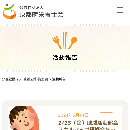
Skip
to
content
栄養士会のご案内
活動報告
研修情報
公益社団法人 京都府栄養士会
>
活動報告
栄養ケア・ステーション
府民の皆様へ
2024年3月14日
2/23（金）地域活動部会
入会のご案内
スキルアップ研修会を実